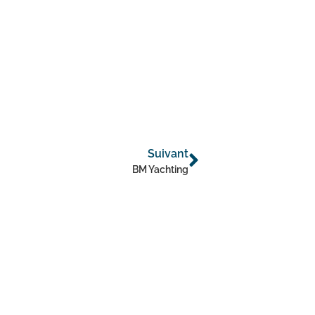
Suivant
BM Yachting
Plage de la Figueir
BP 24
06590 Théoule-su
Téléphone :
+33(0)