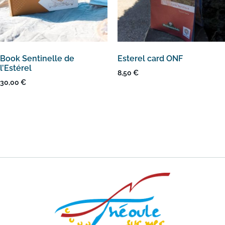
Book Sentinelle de
Esterel card ONF
l’Estérel
8,50
€
30,00
€