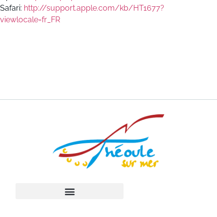
Safari:
http://support.apple.com/kb/HT1677?
viewlocale=fr_FR