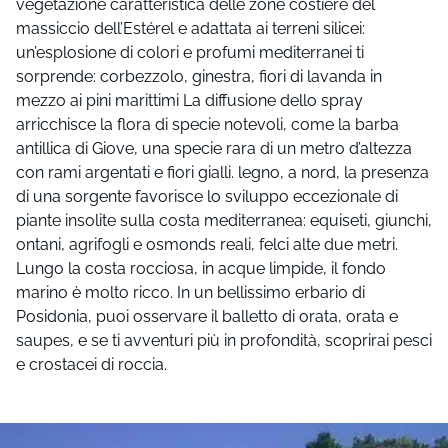
vegetazione caratteristica delle zone costiere del
massiccio dell’Estérel e adattata ai terreni silicei:
un’esplosione di colori e profumi mediterranei ti
sorprende: corbezzolo, ginestra, fiori di lavanda in
mezzo ai pini marittimi La diffusione dello spray
arricchisce la flora di specie notevoli, come la barba
antillica di Giove, una specie rara di un metro d’altezza
con rami argentati e fiori gialli. legno, a nord, la presenza
di una sorgente favorisce lo sviluppo eccezionale di
piante insolite sulla costa mediterranea: equiseti, giunchi,
ontani, agrifogli e osmonds reali, felci alte due metri.
Lungo la costa rocciosa, in acque limpide, il fondo
marino è molto ricco. In un bellissimo erbario di
Posidonia, puoi osservare il balletto di orata, orata e
saupes, e se ti avventuri più in profondità, scoprirai pesci
e crostacei di roccia.